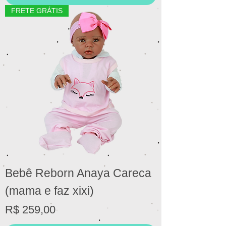
FRETE GRÁTIS
Bebê Reborn Anaya Careca
(mama e faz xixi)
Preço
R$ 259,00