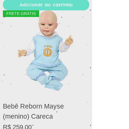
Adicionar ao carrinho
FRETE GRÁTIS
Bebê Reborn Mayse
(menino) Careca
Preço
R$ 259,00