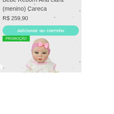
(menino) Careca
Preço
R$ 259,90
Adicionar ao carrinho
PROMOÇÃO