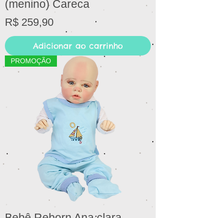
(menino) Careca
Preço
R$ 259,90
Adicionar ao carrinho
PROMOÇÃO
Bebê Reborn Ana clara