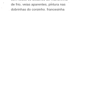
de frio, veias aparentes, pintura nas
dobrinhas do corpinho, francesinha
nas unhas e cabelinho enraizado fio
a fio.
Todos os detalhes de pintura para
parecer um bebê real. A bebê vai
bem vestida e perfumada.
Itens que acompanham a bebê
reborn:
1
Roupinha Sortida;
1
Faixinha de cabelo;
1
Par de brincos;
1
Escovinha;
1
Pentinho;
1
Fralda descartável;
1
Mamadeira;
1
Prendedor de chupeta de plástico
ou de cetim;