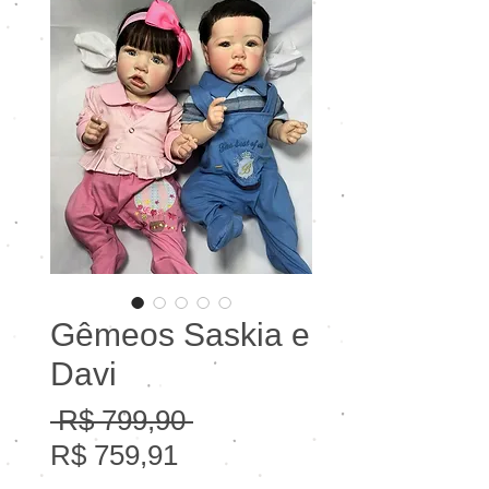
Gêmeos Saskia e
Davi
Preço
 R$ 799,90 
Preço
normal
R$ 759,91