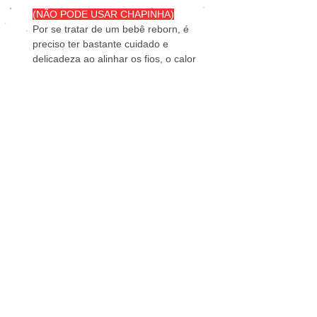
(NÃO PODE USAR CHAPINHA)
Por se tratar de um bebê reborn, é
preciso ter bastante cuidado e
delicadeza ao alinhar os fios, o calor
extremo da chapinha pode danificar.
Bebê é todo feito em arte reborn,
com todos os detalhes de manchinha
de frio, veias aparentes, pintura nas
dobrinhas do corpinho, francesinha
nas unhas e cabelinho enraizado fio
a fio. Todos os detalhes de pintura
para parecer um bebê real.
Itens que acompanham os bebês
reborn:
2
Roupinhas sortidas;
2
Escovinhas;
2
Pentinhos;
2
Fraldas descartável;