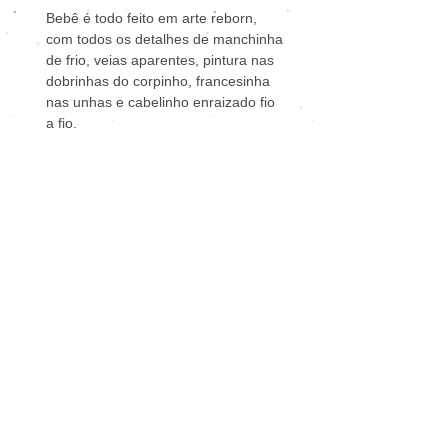
Bebê é todo feito em arte reborn,
com todos os detalhes de manchinha
de frio, veias aparentes, pintura nas
dobrinhas do corpinho, francesinha
nas unhas e cabelinho enraizado fio
a fio.
Todos os detalhes de pintura para
parecer um bebê real. A bebê vai
bem vestida e perfumada.
Itens que acompanham a bebê
reborn:
1
Par de luvinhas;
1
Par de meias;
1
Calça;
1
Coletinho;
1
Camisetinha de manga comprida;
1
Faixinha de cabelo;
1
Par de brincos;