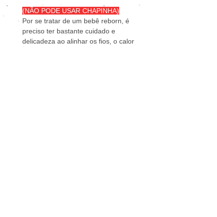
(NÃO PODE USAR CHAPINHA)
Por se tratar de um bebê reborn, é
preciso ter bastante cuidado e
delicadeza ao alinhar os fios, o calor
extremo da chapinha pode danificar.
Bebê é todo feito em arte reborn,
com todos os detalhes de manchinha
de frio, veias aparentes, pintura nas
dobrinhas do corpinho, francesinha
nas unhas e cabelinho enraizado fio
a fio. Todos os detalhes de pintura
para parecer um bebê real.
Itens que acompanham o bebê
reborn:
1
Roupinha;
1
Escovinha;
1
Pentinho;
1
Fralda descartável;