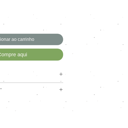
ionar ao carrinho
Compre aqui
ex enraizamento fio a fio
*
oximadamente.
ra troca somente com defeitos de
sados.