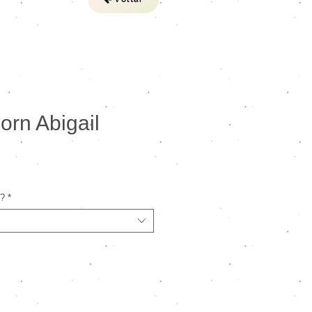
rn Abigail
reço
o?
*