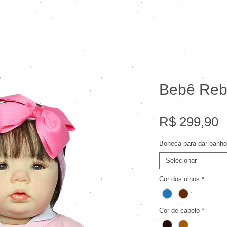
Bebê Rebo
P
R$ 299,90
Boneca para dar banh
Selecionar
Cor dos olhos
*
Cor de cabelo
*