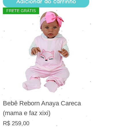
Adicionar ao carrinho
FRETE GRÁTIS
Bebê Reborn Anaya Careca
(mama e faz xixi)
Preço
R$ 259,00