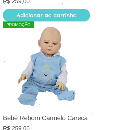
Preço
R$ 259,00
Adicionar ao carrinho
PROMOÇÃO
Bebê Reborn Carmelo Careca
Preço
R$ 259,00