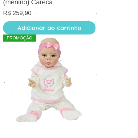
(menino) Careca
Preço
R$ 259,90
Adicionar ao carrinho
PROMOÇÃO
Bebê Reborn Ana Clara