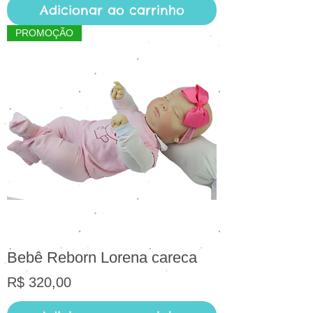
Adicionar ao carrinho
PROMOÇÃO
Bebê Reborn Lorena careca
Preço
R$ 320,00