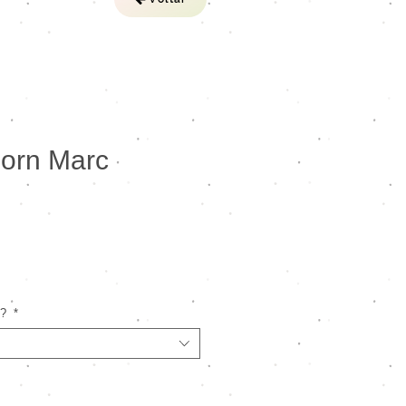
orn Marc
reço
o?
*