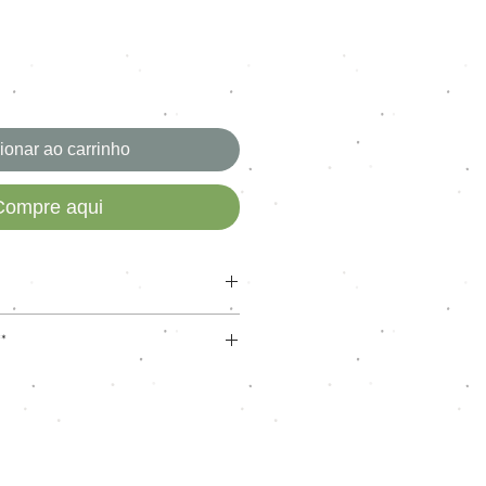
ionar ao carrinho
Compre aqui
tex enraizamento fio a fio
*
liconado
g
ra troca somente com defeitos de
proximadamente.
sados.