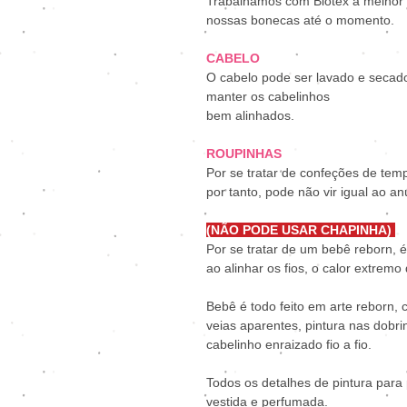
Trabalhamos com Biotex a melhor m
nossas bonecas até o momento.
CABELO
O cabelo pode ser lavado e secad
manter os cabelinhos
bem alinhados.
ROUPINHAS
Por se tratar de confeções de tem
por tanto, pode não vir igual ao an
(NÃO PODE USAR CHAPINHA)
Por se tratar de um bebê reborn, é
ao alinhar os fios, o calor extremo
Bebê é todo feito em arte reborn, 
veias aparentes, pintura nas dobr
cabelinho enraizado fio a fio.
Todos os detalhes de pintura para
vestida e perfumada.