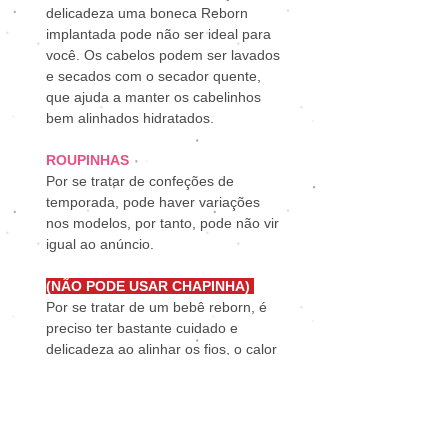
delicadeza uma boneca Reborn
implantada pode não ser ideal para
você. Os cabelos podem ser lavados
e secados com o secador quente,
que ajuda a manter os cabelinhos
bem alinhados hidratados.
ROUPINHAS
Por se tratar de confeções de
temporada, pode haver variações
nos modelos, por tanto, pode não vir
igual ao anúncio.
(NÃO PODE USAR CHAPINHA)
Por se tratar de um bebê reborn, é
preciso ter bastante cuidado e
delicadeza ao alinhar os fios, o calor
extremo da chapinha pode danificar.
Bebê é todo feito em arte reborn,
com todos os detalhes de manchinha