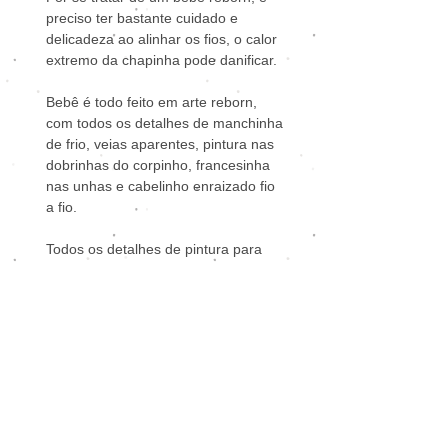
preciso ter bastante cuidado e
delicadeza ao alinhar os fios, o calor
extremo da chapinha pode danificar.
Bebê é todo feito em arte reborn,
com todos os detalhes de manchinha
de frio, veias aparentes, pintura nas
dobrinhas do corpinho, francesinha
nas unhas e cabelinho enraizado fio
a fio.
Todos os detalhes de pintura para
parecer um bebê real. A bebê vai
bem vestida e perfumada.
Itens que acompanham a bebê
reborn:
1
Roupinha sortida;
1
Faixinha de cabelo;
1
Par de brincos;